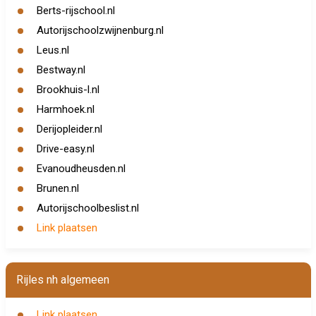
Berts-rijschool.nl
Autorijschoolzwijnenburg.nl
Leus.nl
Bestway.nl
Brookhuis-l.nl
Harmhoek.nl
Derijopleider.nl
Drive-easy.nl
Evanoudheusden.nl
Brunen.nl
Autorijschoolbeslist.nl
Link plaatsen
Rijles nh algemeen
Link plaatsen