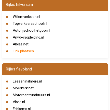
Rijles hilversum
Willemverboon.nl
Topverkeersschool.nl
Autorijschoolhetgooi.nl
Anwb-rijopleiding.nl
Alblas.net
Link plaatsen
Rijles flevoland
Lesseninalmere.nl
Moerkerk.net
Motorcentrumbruurs.nl
Vboc.nl
Erikkemp.nl